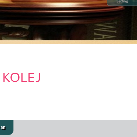
Setting
 KOLEJ
man