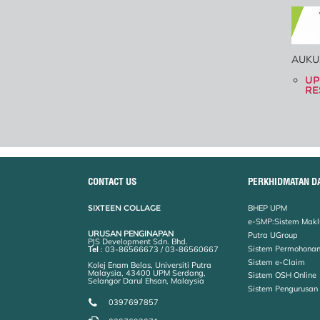
AUKU.
UP
RE
CONTACT US
PERKHIDMATAN D
SIXTEEN COLLAGE
BHEP UPM
e-SMP:Sistem Makl
URUSAN PENGINAPAN
Putra UGroup
PJS Development Sdn. Bhd.
Sistem Permohonan
Tel
: 03-86566673 / 03-86560667
Sistem e-Claim
Kolej Enam Belas, Universiti Putra
Malaysia, 43400 UPM Serdang,
Sistem OSH Online
Selangor Darul Ehsan, Malaysia
Sistem Pengurusan
0397697857