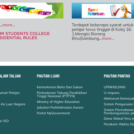
..
more...
Terdapat beberapa syarat untuk
pelajar terus tinggal di Kolej 16:
M STUDENTS COLLEGE
1.Mengisi Borang
SIDENTIAL RULES
Biru(Sambung...
more...
ALAM TALIAN
PAUTAN LUAR
PAUTAN PANTAS
Kementerian Belia Dan Sukan
UPMHOLDING
umat Pelajar
Perbadanan Tabung Pendidikan
U-respons
Tinggi Nasional (PTPTN)
Maklumat Kemasuk
Ministry of Higher Education
 Ke Luar Negara
Sistem Pengurusan
Jabatan Perkhidmatan Awam
Sistem Permohona
Portal MyGovernment
Pembangunan(e-p
Dana Wakaf Ilmu (
 e-ISO
Perakam Waktu St