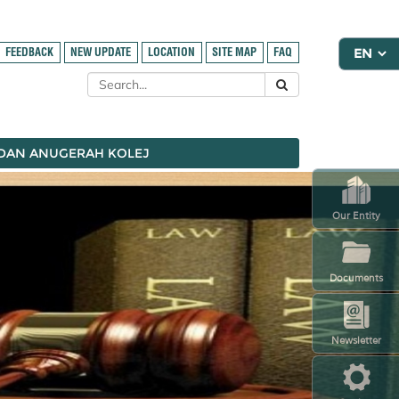
FEEDBACK
NEW UPDATE
LOCATION
SITE MAP
FAQ
 DAN ANUGERAH KOLEJ
Our Entity
Documents
Newsletter