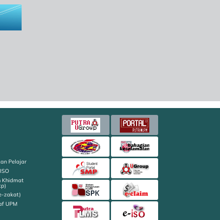
an Pelajar
 ISO
n Khidmat
kp)
e-zakat)
af UPM