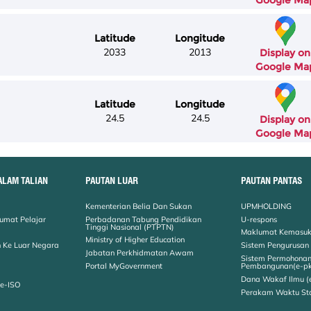
Google Ma
Latitude
Longitude
2033
2013
Display on
Google Ma
Latitude
Longitude
24.5
24.5
Display on
Google Ma
ALAM TALIAN
PAUTAN LUAR
PAUTAN PANTAS
Kementerian Belia Dan Sukan
UPMHOLDING
umat Pelajar
Perbadanan Tabung Pendidikan
U-respons
Tinggi Nasional (PTPTN)
Maklumat Kemasuk
Ministry of Higher Education
 Ke Luar Negara
Sistem Pengurusan
Jabatan Perkhidmatan Awam
Sistem Permohona
Portal MyGovernment
Pembangunan(e-p
Dana Wakaf Ilmu (
 e-ISO
Perakam Waktu St