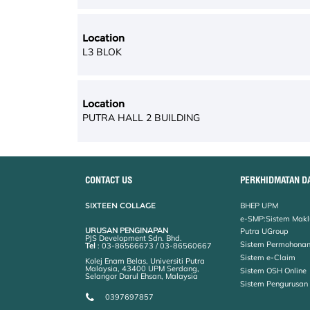
Location
L3 BLOK
Location
PUTRA HALL 2 BUILDING
CONTACT US
PERKHIDMATAN D
SIXTEEN COLLAGE
BHEP UPM
e-SMP:Sistem Makl
URUSAN PENGINAPAN
Putra UGroup
PJS Development Sdn. Bhd.
Sistem Permohonan
Tel
: 03-86566673 / 03-86560667
Sistem e-Claim
Kolej Enam Belas, Universiti Putra
Malaysia, 43400 UPM Serdang,
Sistem OSH Online
Selangor Darul Ehsan, Malaysia
Sistem Pengurusan
0397697857