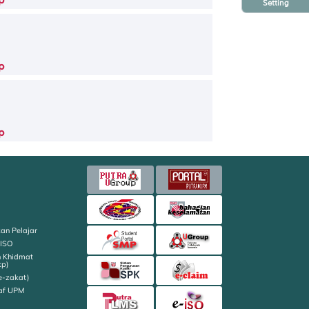
p
Setting
p
p
an Pelajar
 ISO
n Khidmat
kp)
e-zakat)
af UPM