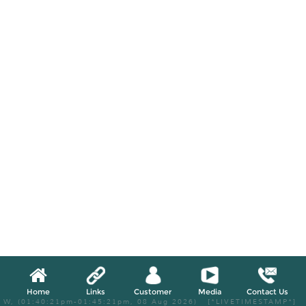
Home
Links
Customer
Media
Contact Us
W, (01:40:21pm-01:45:21pm, 08 Aug 2026) [*LIVETIMESTAMP*]