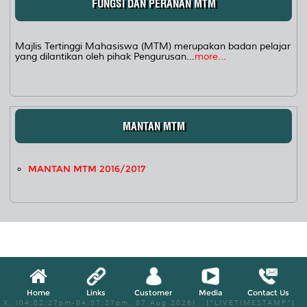
FUNGSI DAN PERANAN MTM
Majlis Tertinggi Mahasiswa (MTM) merupakan badan pelajar
yang dilantikan oleh pihak Pengurusan...
more...
MANTAN MTM
MANTAN MTM 2016/2017
Home
Links
Customer
Media
Contact Us
X, (04:02:27pm-04:07:27pm, 07 Aug 2026) [*LIVETIMESTAMP*]