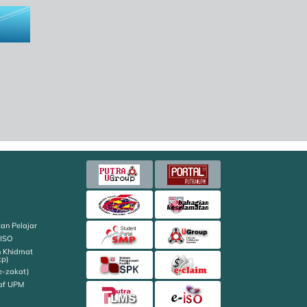
an Pelajar
 ISO
n Khidmat
kp)
e-zakat)
af UPM