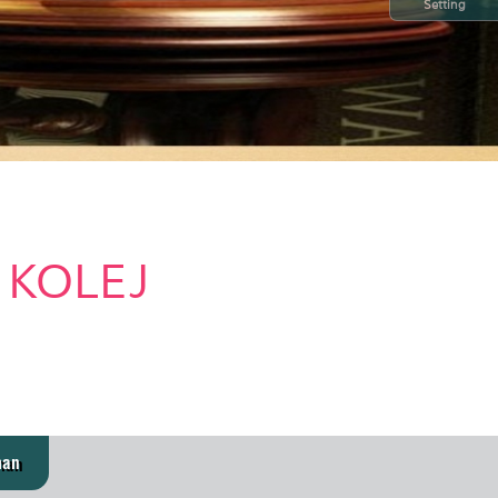
Setting
 KOLEJ
man