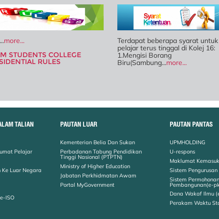
..
more...
Terdapat beberapa syarat untuk
pelajar terus tinggal di Kolej 16:
M STUDENTS COLLEGE
1.Mengisi Borang
SIDENTIAL RULES
Biru(Sambung...
more...
ALAM TALIAN
PAUTAN LUAR
PAUTAN PANTAS
Kementerian Belia Dan Sukan
UPMHOLDING
umat Pelajar
Perbadanan Tabung Pendidikan
U-respons
Tinggi Nasional (PTPTN)
Maklumat Kemasuk
Ministry of Higher Education
 Ke Luar Negara
Sistem Pengurusan
Jabatan Perkhidmatan Awam
Sistem Permohona
Portal MyGovernment
Pembangunan(e-p
Dana Wakaf Ilmu (
 e-ISO
Perakam Waktu St