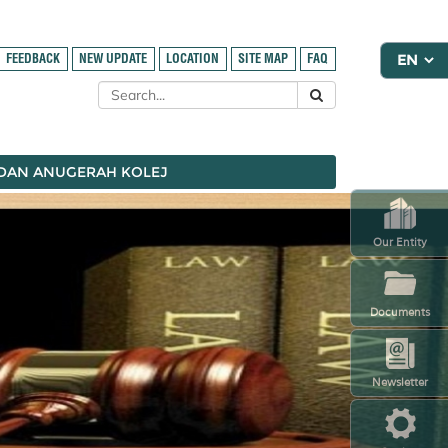
FEEDBACK
NEW UPDATE
LOCATION
SITE MAP
FAQ
 DAN ANUGERAH KOLEJ
Our Entity
Documents
Newsletter