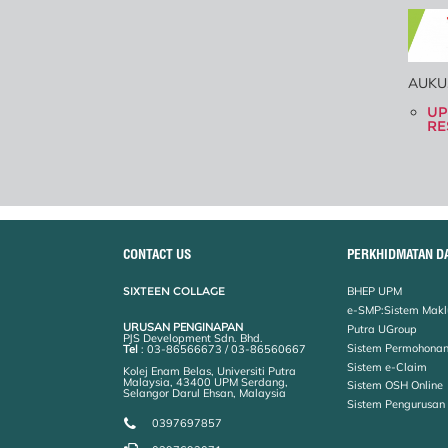
AUKU.
UP
RE
CONTACT US
PERKHIDMATAN D
SIXTEEN COLLAGE
BHEP UPM
e-SMP:Sistem Makl
URUSAN PENGINAPAN
Putra UGroup
PJS Development Sdn. Bhd.
Sistem Permohonan
Tel
: 03-86566673 / 03-86560667
Sistem e-Claim
Kolej Enam Belas, Universiti Putra
Malaysia, 43400 UPM Serdang,
Sistem OSH Online
Selangor Darul Ehsan, Malaysia
Sistem Pengurusan
0397697857