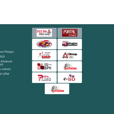
an Pelajar
 ISO
n Khidmat
kp)
e-zakat)
af UPM