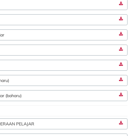
jar
haru)
ar (baharu)
ERAAN PELAJAR