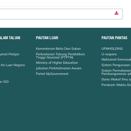
ALAM TALIAN
PAUTAN LUAR
PAUTAN PANTAS
Kementerian Belia Dan Sukan
UPMHOLDING
umat Pelajar
Perbadanan Tabung Pendidikan
U-respons
Tinggi Nasional (PTPTN)
Maklumat Kemasuk
Ministry of Higher Education
 Ke Luar Negara
Sistem Pengurusan
Jabatan Perkhidmatan Awam
Sistem Permohona
Portal MyGovernment
Pembangunan(e-p
Dana Wakaf Ilmu (
 e-ISO
Perakam Waktu St