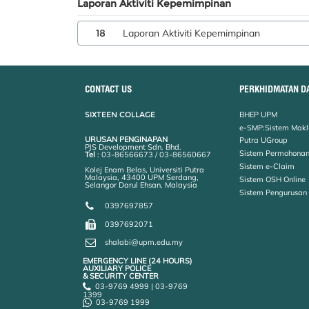
Laporan Aktiviti Kepemimpinan
18
Laporan Aktiviti Kepemimpinan
CONTACT US
PERKHIDMATAN D
SIXTEEN COLLAGE
BHEP UPM
e-SMP:Sistem Makl
URUSAN PENGINAPAN
Putra UGroup
PJS Development Sdn. Bhd.
Sistem Permohonan
Tel
: 03-86566673 / 03-86560667
Sistem e-Claim
Kolej Enam Belas, Universiti Putra
Malaysia, 43400 UPM Serdang,
Sistem OSH Online
Selangor Darul Ehsan, Malaysia
Sistem Pengurusan
0397697857
0397692071
shalabi@upm.edu.my
EMERGENCY LINE (24 HOURS)
AUXILIARY POLICE
& SECURITY CENTER
03-9769 4999 | 03-9769
1399
03-9769 1999