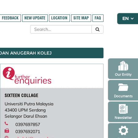
FEEDBACK
NEW UPDATE
LOCATION
SITE MAP
FAQ
 DAN ANUGERAH KOLEJ
Our Entity
SIXTEEN COLLAGE
Documents
Universiti Putra Malaysia
43400 UPM Serdang
Selangor Darul Ehsan
Newsletter
0397697857
0397692071