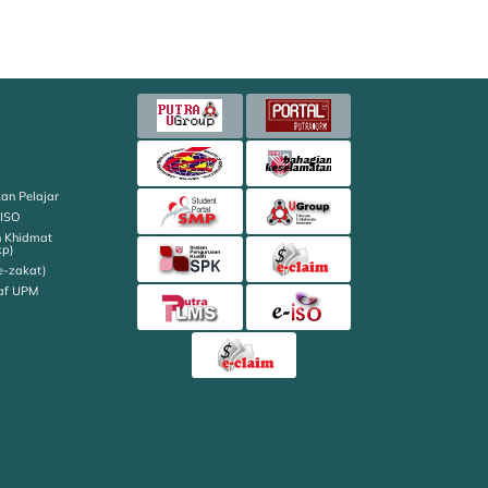
an Pelajar
 ISO
n Khidmat
kp)
e-zakat)
af UPM