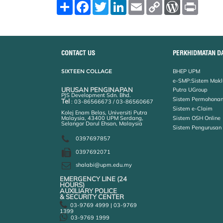
S
F
T
L
E
C
W
P
h
a
w
i
m
o
o
r
a
c
i
n
a
p
r
i
r
e
t
k
i
y
d
n
e
b
t
e
l
L
P
t
o
e
d
i
r
o
r
I
n
e
CONTACT US
PERKHIDMATAN D
k
n
k
s
s
SIXTEEN COLLAGE
BHEP UPM
e-SMP:Sistem Makl
URUSAN PENGINAPAN
Putra UGroup
PJS Development Sdn. Bhd.
Sistem Permohonan
Tel
: 03-86566673 / 03-86560667
Sistem e-Claim
Kolej Enam Belas, Universiti Putra
Malaysia, 43400 UPM Serdang,
Sistem OSH Online
Selangor Darul Ehsan, Malaysia
Sistem Pengurusan
0397697857
0397692071
shalabi@upm.edu.my
EMERGENCY LINE (24 HOURS)
AUXILIARY POLICE
& SECURITY CENTER
03-9769 4999 | 03-9769
1399
03-9769 1999