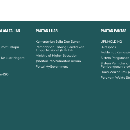
ALAM TALIAN
PAUTAN LUAR
PAUTAN PANTAS
Kementerian Belia Dan Sukan
UPMHOLDING
umat Pelajar
Perbadanan Tabung Pendidikan
U-respons
Tinggi Nasional (PTPTN)
Maklumat Kemasuk
Ministry of Higher Education
 Ke Luar Negara
Sistem Pengurusan
Jabatan Perkhidmatan Awam
Sistem Permohona
Portal MyGovernment
Pembangunan(e-p
Dana Wakaf Ilmu (
 e-ISO
Perakam Waktu St